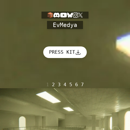
Ev
Medya
PRESS KIT
1
2
3
4
5
6
7