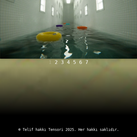
1
2
3
4
5
6
7
© Telif hakkı
Tensori
2025
. Her hakkı saklıdır.