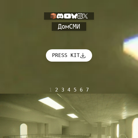
Дом
СМИ
PRESS KIT
1
2
3
4
5
6
7