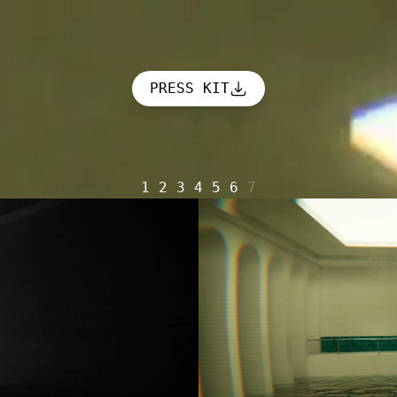
PRESS KIT
1
2
3
4
5
6
7